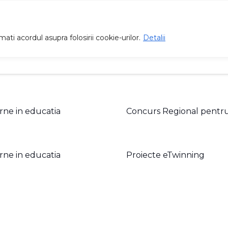
ti acordul asupra folosirii cookie-urilor.
Detalii
Proiecte
Înscrieri
Management
Galer
rne in educatia
Concurs Regional pentru co
rne in educatia
Proiecte eTwinning