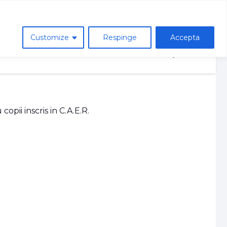
Asociatia de parinti
Customize
Respinge
Accepta
ie
Avizier
Contact
pii inscris in C.A.E.R.