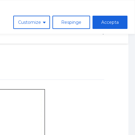
Asociatia de parinti
Customize
Respinge
Accepta
ie
Avizier
Contact