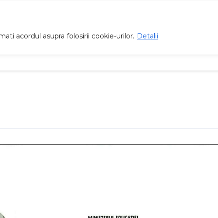
ti acordul asupra folosirii cookie-urilor.
Detalii
Proiecte
Înscrieri
Management
Galer