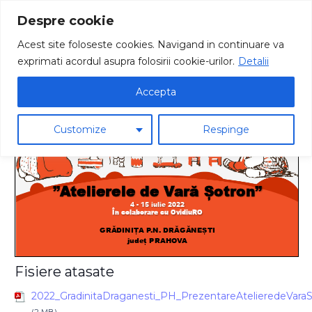
Despre cookie
Acest site foloseste cookies. Navigand in continuare va
exprimati acordul asupra folosirii cookie-urilor.
Detalii
2022 Gradinita Draganesti PH Prezentare Ateliere de Vara
Sotron prof. Mereu Nicoleta si Neagu Florentina
Accepta
Customize
Respinge
Fisiere atasate
2022_GradinitaDraganesti_PH_PrezentareAtelieredeVaraS