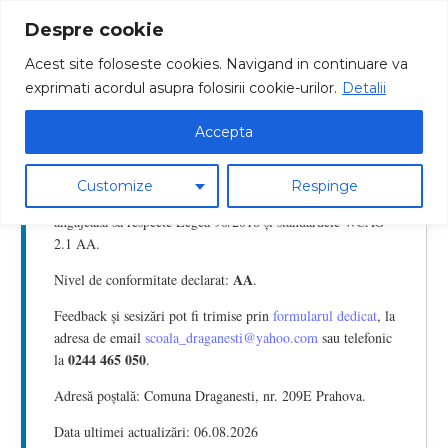
Despre cookie
Acest site foloseste cookies. Navigand in continuare va
exprimati acordul asupra folosirii cookie-urilor.
Detalii
Accepta
Declarație de accesibilitate
Customize
Respinge
Scoala Gimnaziala Comuna Draganesti
Website-ul
se
angajează să respecte Legea 90/2018 și standardele WCAG
2.1 AA.
AA
Nivel de conformitate declarat:
.
Feedback și sesizări pot fi trimise prin
formularul dedicat
, la
adresa de email
scoala_draganesti@yahoo.com
sau telefonic
0244 465 050
la
.
Adresă poștală: Comuna Draganesti, nr. 209E Prahova.
Data ultimei actualizări: 06.08.2026