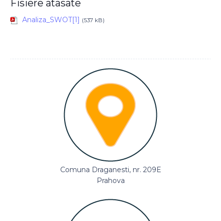
Fisiere atasate
Analiza_SWOT[1]
(537 kB)
Comuna Draganesti, nr. 209E
Prahova