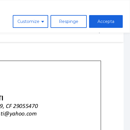
Asociatia de parinti
Customize
Respinge
Accepta
ie
Avizier
Contact