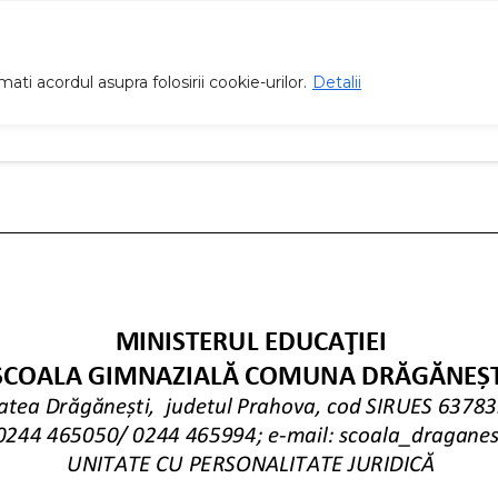
ti acordul asupra folosirii cookie-urilor.
Detalii
Proiecte
Înscrieri
Management
Galer