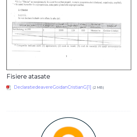
Fisiere atasate
DeclaratiedeavereGoidanCristianG[1]
(2 MB)