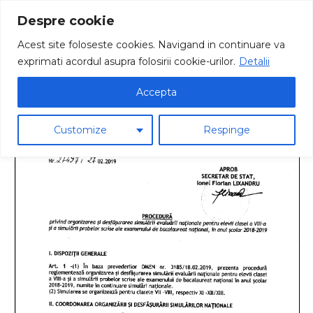
Despre cookie
Acest site foloseste cookies. Navigand in continuare va
exprimati acordul asupra folosirii cookie-urilor.
Detalii
Procedura pentru organizarea simularii EN 2019
Accepta
Customize
Respinge