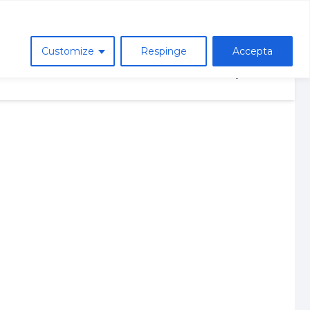
Asociatia de parinti
Customize
Respinge
Accepta
ie
Avizier
Contact