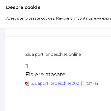
Despre cookie
Acest site foloseste cookies. Navigand in continuare va exprima
Acasa
Structuri
Informatii
Ziua portilor deschise online
”]
Fisiere atasate
Ziuaporțilordeschise2021[1]
(727 kB)