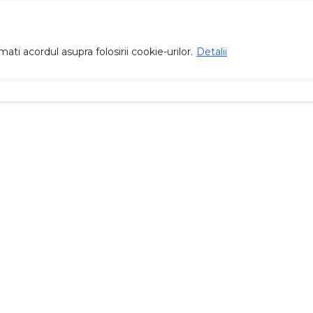
ti acordul asupra folosirii cookie-urilor.
Detalii
Proiecte
Înscrieri
Management
Galer