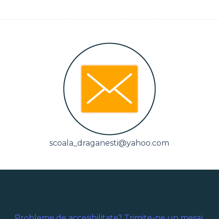
scoala_draganesti@yahoo.com
Probleme de accesibilitate? Trimite-ne un mesaj.